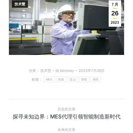
技术慧
7 月
26
2023
分类：
技术慧
由
bestway
2023年7月26日
标签：
MES
制造
昆山
智能
系统
历史的文章
探寻未知边界：MES代理引领智能制造新时代
未来的文章