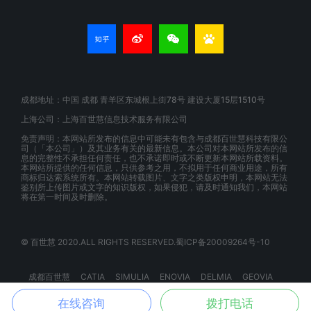
成都地址：中国 成都 青羊区东城根上街78号 建设大厦15层1510号
上海公司：上海百世慧信息技术服务有限公司
免责声明：本网站所发布的信息中可能未有包含与成都百世慧科技有限公
司（「本公司」）及其业务有关的最新信息。本公司对本网站所发布的信
息的完整性不承担任何责任，也不承诺即时或不断更新本网站所载资料。
本网站所提供的任何信息，只供参考之用，不拟用于任何商业用途，所有
商标归达索系统所有。本网站转载图片、文字之类版权申明，本网站无法
鉴别所上传图片或文字的知识版权，如果侵犯，请及时通知我们，本网站
将在第一时间及时删除。
© 百世慧 2020.ALL RIGHTS RESERVED.蜀ICP备20009264号-10
成都百世慧
CATIA
SIMULIA
ENOVIA
DELMIA
GEOVIA
BIOVIA
EXALEAD
3DSPACEX
3DEXPERIENCE
在线咨询
拨打电话