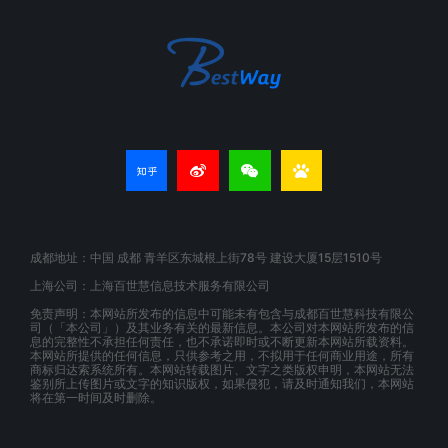
成都地址：中国 成都 青羊区东城根上街78号 建设大厦15层1510号
上海公司：上海百世慧信息技术服务有限公司
免责声明：本网站所发布的信息中可能未有包含与成都百世慧科技有限公
司（「本公司」）及其业务有关的最新信息。本公司对本网站所发布的信
息的完整性不承担任何责任，也不承诺即时或不断更新本网站所载资料。
本网站所提供的任何信息，只供参考之用，不拟用于任何商业用途，所有
商标归达索系统所有。本网站转载图片、文字之类版权申明，本网站无法
鉴别所上传图片或文字的知识版权，如果侵犯，请及时通知我们，本网站
将在第一时间及时删除。