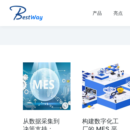
产品
亮点
数字化运营
数字化精益管理解决方
M）
案
营管理（MOM） 行
数字化精益管理 建设基于“虚拟数字化
性能、高可靠性、高安
厂” 的数字化制造体系 实时，在线，互
从数据采集到
构建数字化工
成本、交期、合规…
动。 简化会议准备。 人员主动参与…
决策支持：
厂的 MES 平