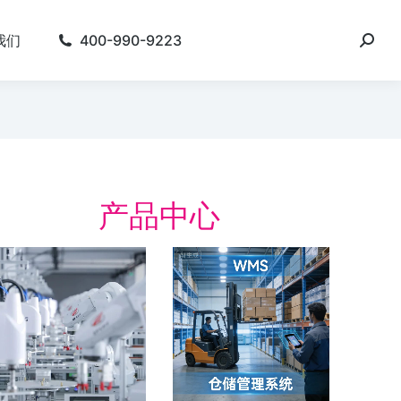
我们
400-990-9223
产品中心
电行业的数字化运营
数字化精益
理（MOM）
案
电行业的数字化运营管理（MOM） 行
数字化精益管理 建设
挑战 如何提供高性能、高可靠性、高安
厂” 的数字化制造体系
性的鲤电池，满足成本、交期、合规…
动。 简化会议准备。 