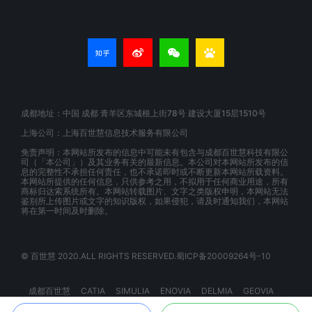
成都地址：中国 成都 青羊区东城根上街78号 建设大厦15层1510号
上海公司：上海百世慧信息技术服务有限公司
免责声明：本网站所发布的信息中可能未有包含与成都百世慧科技有限公
司（「本公司」）及其业务有关的最新信息。本公司对本网站所发布的信
息的完整性不承担任何责任，也不承诺即时或不断更新本网站所载资料。
本网站所提供的任何信息，只供参考之用，不拟用于任何商业用途，所有
商标归达索系统所有。本网站转载图片、文字之类版权申明，本网站无法
鉴别所上传图片或文字的知识版权，如果侵犯，请及时通知我们，本网站
将在第一时间及时删除。
© 百世慧 2020.ALL RIGHTS RESERVED.蜀ICP备20009264号-10
成都百世慧
CATIA
SIMULIA
ENOVIA
DELMIA
GEOVIA
BIOVIA
EXALEAD
3DSPACEX
3DEXPERIENCE