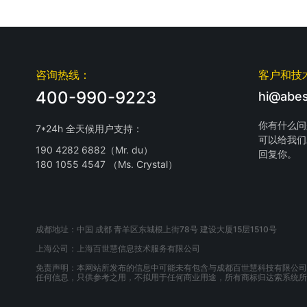
咨询热线：
客户和技
400-990-9223
hi@abes
你有什么问
7*24h 全天候用户支持：
可以给我们
190 4282 6882（Mr. du）
回复你。
180 1055 4547 （Ms. Crystal）
成都地址：中国 成都 青羊区东城根上街78号 建设大厦15层1510号
上海公司：上海百世慧信息技术服务有限公司
免责声明：本网站所发布的信息中可能未有包含与成都百世慧科技有限公司
任何信息，只供参考之用，不拟用于任何商业用途，所有商标归达索系统所