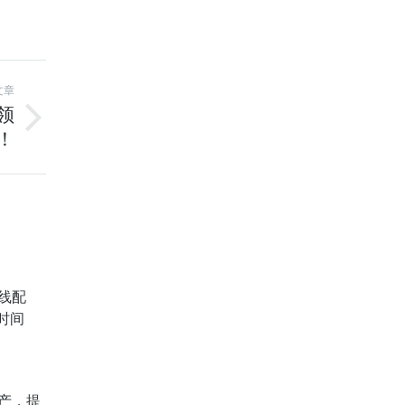
文章
领
！
线配
时间
产，提