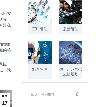
运输效
送安
对潜在
工时管理
质量管理
加智能
新的关
风险，
制造管理
销售运营与供
进，我
应链规划
8 月
17