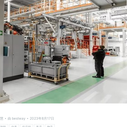
慧
由
bestway
2023年8月17日
工智能
仿真
供应链
基于
物流