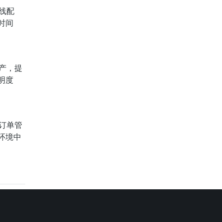
线配
时间
产，提
明度
订单管
环境中