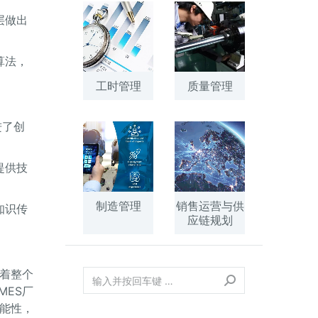
层做出
算法，
工时管理
质量管理
进了创
提供技
制造管理
销售运营与供
知识传
应链规划
着整个
ES厂
能性，