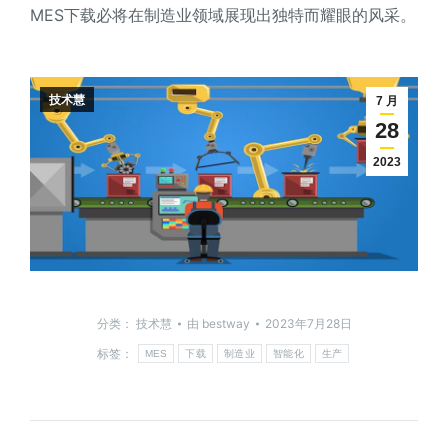
MES下载必将在制造业领域展现出独特而耀眼的风采。
技术慧
7 月
28
2023
分类：
技术慧
由
bestway
2023年7月28日
标签：
MES
下载
制造业
智能化
生产