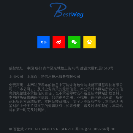
成都地址：中国 成都 青羊区东城根上街78号 建设大厦15层1510号
上海公司：上海百世慧信息技术服务有限公司
免责声明：本网站所发布的信息中可能未有包含与成都百世慧科技有限公
司（「本公司」）及其业务有关的最新信息。本公司对本网站所发布的信
息的完整性不承担任何责任，也不承诺即时或不断更新本网站所载资料。
本网站所提供的任何信息，只供参考之用，不拟用于任何商业用途，所有
商标归达索系统所有。本网站转载图片、文字之类版权申明，本网站无法
鉴别所上传图片或文字的知识版权，如果侵犯，请及时通知我们，本网站
将在第一时间及时删除。
© 百世慧 2020.ALL RIGHTS RESERVED.蜀ICP备20009264号-10