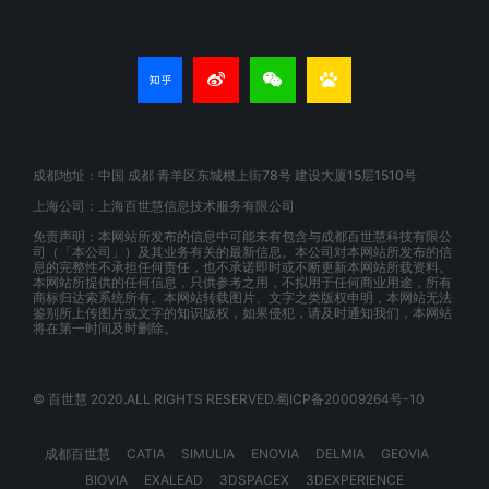
成都地址：中国 成都 青羊区东城根上街78号 建设大厦15层1510号
上海公司：上海百世慧信息技术服务有限公司
免责声明：本网站所发布的信息中可能未有包含与成都百世慧科技有限公
司（「本公司」）及其业务有关的最新信息。本公司对本网站所发布的信
息的完整性不承担任何责任，也不承诺即时或不断更新本网站所载资料。
本网站所提供的任何信息，只供参考之用，不拟用于任何商业用途，所有
商标归达索系统所有。本网站转载图片、文字之类版权申明，本网站无法
鉴别所上传图片或文字的知识版权，如果侵犯，请及时通知我们，本网站
将在第一时间及时删除。
© 百世慧 2020.ALL RIGHTS RESERVED.蜀ICP备20009264号-10
成都百世慧
CATIA
SIMULIA
ENOVIA
DELMIA
GEOVIA
BIOVIA
EXALEAD
3DSPACEX
3DEXPERIENCE