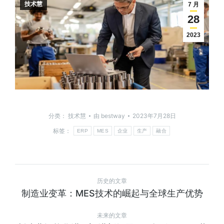
技术慧
7 月
28
2023
分类：
技术慧
由
bestway
2023年7月28日
标签：
ERP
MES
企业
生产
融合
历史的文章
制造业变革：MES技术的崛起与全球生产优势
未来的文章