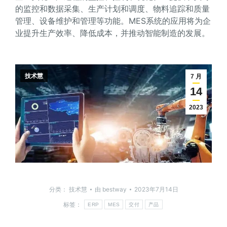
的监控和数据采集、生产计划和调度、物料追踪和质量
管理、设备维护和管理等功能。MES系统的应用将为企
业提升生产效率、降低成本，并推动智能制造的发展。
技术慧
7 月
14
2023
分类：
技术慧
由
bestway
2023年7月14日
标签：
ERP
MES
交付
产品