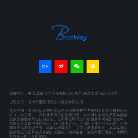
成都地址：中国 成都 青羊区东城根上街78号 建设大厦15层1510号
上海公司：上海百世慧信息技术服务有限公司
免责声明：本网站所发布的信息中可能未有包含与成都百世慧科技有限公
司（「本公司」）及其业务有关的最新信息。本公司对本网站所发布的信
息的完整性不承担任何责任，也不承诺即时或不断更新本网站所载资料。
本网站所提供的任何信息，只供参考之用，不拟用于任何商业用途，所有
商标归达索系统所有。本网站转载图片、文字之类版权申明，本网站无法
鉴别所上传图片或文字的知识版权，如果侵犯，请及时通知我们，本网站
将在第一时间及时删除。