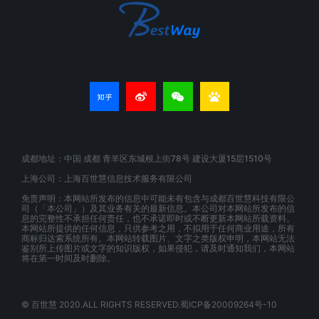
成都地址：中国 成都 青羊区东城根上街78号 建设大厦15层1510号
上海公司：上海百世慧信息技术服务有限公司
免责声明：本网站所发布的信息中可能未有包含与成都百世慧科技有限公
司（「本公司」）及其业务有关的最新信息。本公司对本网站所发布的信
息的完整性不承担任何责任，也不承诺即时或不断更新本网站所载资料。
本网站所提供的任何信息，只供参考之用，不拟用于任何商业用途，所有
商标归达索系统所有。本网站转载图片、文字之类版权申明，本网站无法
鉴别所上传图片或文字的知识版权，如果侵犯，请及时通知我们，本网站
将在第一时间及时删除。
© 百世慧 2020.ALL RIGHTS RESERVED.蜀ICP备20009264号-10