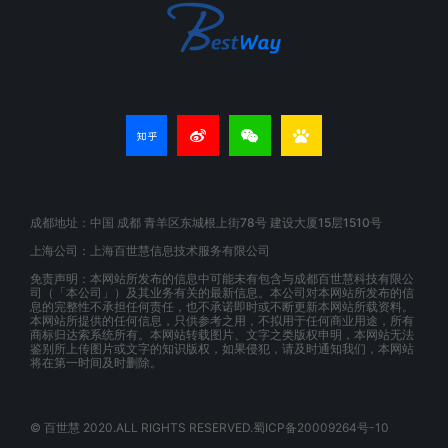
成都地址：中国 成都 青羊区东城根上街78号 建设大厦15层1510号
上海公司：上海百世慧信息技术服务有限公司
免责声明：本网站所发布的信息中可能未有包含与成都百世慧科技有限公
司（「本公司」）及其业务有关的最新信息。本公司对本网站所发布的信
息的完整性不承担任何责任，也不承诺即时或不断更新本网站所载资料。
本网站所提供的任何信息，只供参考之用，不拟用于任何商业用途，所有
商标归达索系统所有。本网站转载图片、文字之类版权申明，本网站无法
鉴别所上传图片或文字的知识版权，如果侵犯，请及时通知我们，本网站
将在第一时间及时删除。
© 百世慧 2020.ALL RIGHTS RESERVED.蜀ICP备20009264号-10