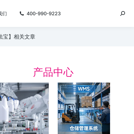
我们
400-990-9223
胜法宝】相关文章
产品中心
电行业的数字化运营
数字化精益
理（MOM）
案
电行业的数字化运营管理（MOM） 行
数字化精益管理 建设
挑战 如何提供高性能、高可靠性、高安
厂” 的数字化制造体系
性的鲤电池，满足成本、交期、合规…
动。 简化会议准备。 