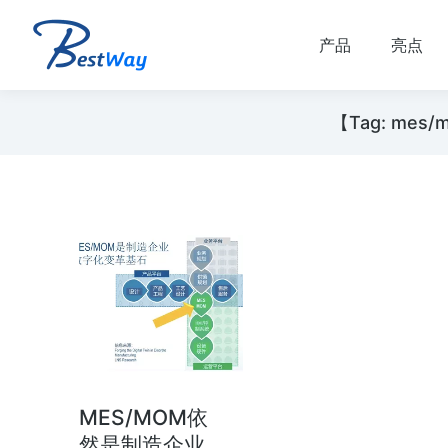
产品
亮点
【Tag: m
数字化运营
数字化精益管理解决方
M）
案
营管理（MOM） 行
数字化精益管理 建设基于“虚拟数字化
性能、高可靠性、高安
厂” 的数字化制造体系 实时，在线，互
MES/MOM依
成本、交期、合规…
动。 简化会议准备。 人员主动参与…
然是制造企业