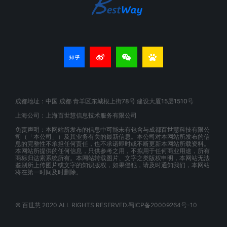
成都地址：中国 成都 青羊区东城根上街78号 建设大厦15层1510号
上海公司：上海百世慧信息技术服务有限公司
免责声明：本网站所发布的信息中可能未有包含与成都百世慧科技有限公
司（「本公司」）及其业务有关的最新信息。本公司对本网站所发布的信
息的完整性不承担任何责任，也不承诺即时或不断更新本网站所载资料。
本网站所提供的任何信息，只供参考之用，不拟用于任何商业用途，所有
商标归达索系统所有。本网站转载图片、文字之类版权申明，本网站无法
鉴别所上传图片或文字的知识版权，如果侵犯，请及时通知我们，本网站
将在第一时间及时删除。
© 百世慧 2020.ALL RIGHTS RESERVED.蜀ICP备20009264号-10