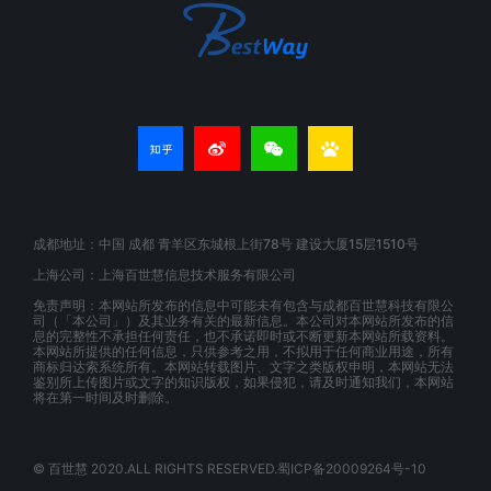
成都地址：中国 成都 青羊区东城根上街78号 建设大厦15层1510号
上海公司：上海百世慧信息技术服务有限公司
免责声明：本网站所发布的信息中可能未有包含与成都百世慧科技有限公
司（「本公司」）及其业务有关的最新信息。本公司对本网站所发布的信
息的完整性不承担任何责任，也不承诺即时或不断更新本网站所载资料。
本网站所提供的任何信息，只供参考之用，不拟用于任何商业用途，所有
商标归达索系统所有。本网站转载图片、文字之类版权申明，本网站无法
鉴别所上传图片或文字的知识版权，如果侵犯，请及时通知我们，本网站
将在第一时间及时删除。
© 百世慧 2020.ALL RIGHTS RESERVED.蜀ICP备20009264号-10