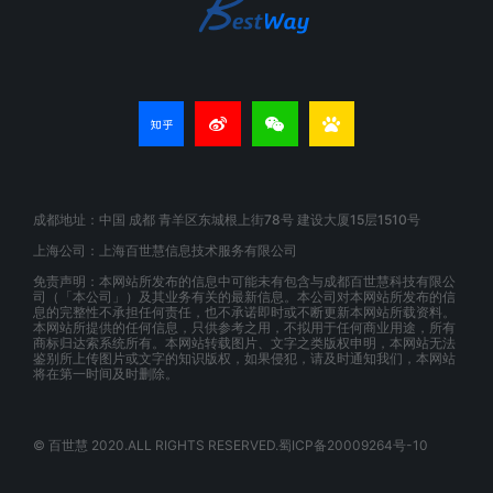
成都地址：中国 成都 青羊区东城根上街78号 建设大厦15层1510号
上海公司：上海百世慧信息技术服务有限公司
免责声明：本网站所发布的信息中可能未有包含与成都百世慧科技有限公
司（「本公司」）及其业务有关的最新信息。本公司对本网站所发布的信
息的完整性不承担任何责任，也不承诺即时或不断更新本网站所载资料。
本网站所提供的任何信息，只供参考之用，不拟用于任何商业用途，所有
商标归达索系统所有。本网站转载图片、文字之类版权申明，本网站无法
鉴别所上传图片或文字的知识版权，如果侵犯，请及时通知我们，本网站
将在第一时间及时删除。
© 百世慧 2020.ALL RIGHTS RESERVED.蜀ICP备20009264号-10