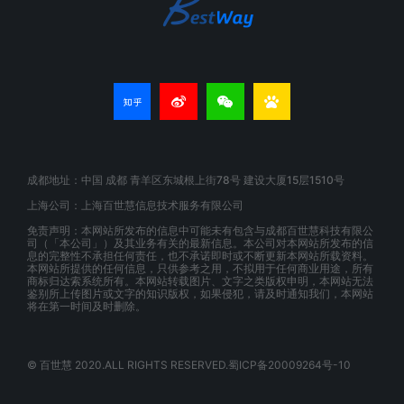
成都地址：中国 成都 青羊区东城根上街78号 建设大厦15层1510号
上海公司：上海百世慧信息技术服务有限公司
免责声明：本网站所发布的信息中可能未有包含与成都百世慧科技有限公
司（「本公司」）及其业务有关的最新信息。本公司对本网站所发布的信
息的完整性不承担任何责任，也不承诺即时或不断更新本网站所载资料。
本网站所提供的任何信息，只供参考之用，不拟用于任何商业用途，所有
商标归达索系统所有。本网站转载图片、文字之类版权申明，本网站无法
鉴别所上传图片或文字的知识版权，如果侵犯，请及时通知我们，本网站
将在第一时间及时删除。
© 百世慧 2020.ALL RIGHTS RESERVED.蜀ICP备20009264号-10