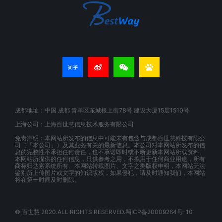
成都地址：中国 成都 青羊区东城根上街78号 建设大厦15层1510号
上海公司：上海百世慧信息技术服务有限公司
免责声明：本网站所发布的信息中可能未有包含与成都百世慧科技有限公
司（「本公司」）及其业务有关的最新信息。本公司对本网站所发布的信
息的完整性不承担任何责任，也不承诺即时或不断更新本网站所载资料。
本网站所提供的任何信息，只供参考之用，不拟用于任何商业用途，所有
商标归达索系统所有。本网站转载图片、文字之类版权申明，本网站无法
鉴别所上传图片或文字的知识版权，如果侵犯，请及时通知我们，本网站
将在第一时间及时删除。
© 百世慧 2020.ALL RIGHTS RESERVED.蜀ICP备20009264号-10