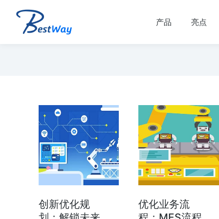
产品
亮点
数字化运营
数字化精益管理解决方
M）
案
营管理（MOM） 行
数字化精益管理 建设基于“虚拟数字化
性能、高可靠性、高安
厂” 的数字化制造体系 实时，在线，互
创新优化规
优化业务流
成本、交期、合规…
动。 简化会议准备。 人员主动参与…
划：解锁未来
程：MES流程