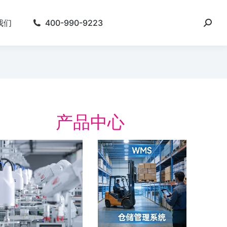
我们
400-990-9223
产品中心
电行业的数字化运营
数字化精益
理（MOM）
案
电行业的数字化运营管理（MOM） 行
数字化精益管理 建设
挑战 如何提供高性能、高可靠性、高安
厂” 的数字化制造体系
性的鲤电池，满足成本、交期、合规…
动。 简化会议准备。 