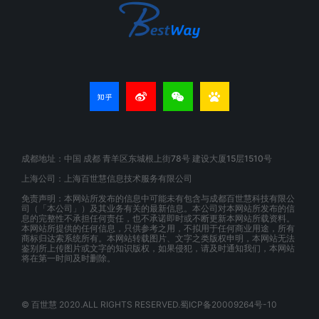
成都地址：中国 成都 青羊区东城根上街78号 建设大厦15层1510号
上海公司：上海百世慧信息技术服务有限公司
免责声明：本网站所发布的信息中可能未有包含与成都百世慧科技有限公
司（「本公司」）及其业务有关的最新信息。本公司对本网站所发布的信
息的完整性不承担任何责任，也不承诺即时或不断更新本网站所载资料。
本网站所提供的任何信息，只供参考之用，不拟用于任何商业用途，所有
商标归达索系统所有。本网站转载图片、文字之类版权申明，本网站无法
鉴别所上传图片或文字的知识版权，如果侵犯，请及时通知我们，本网站
将在第一时间及时删除。
© 百世慧 2020.ALL RIGHTS RESERVED.蜀ICP备20009264号-10