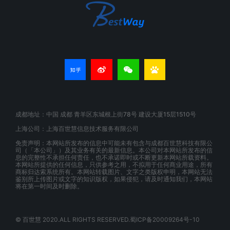
成都地址：中国 成都 青羊区东城根上街78号 建设大厦15层1510号
上海公司：上海百世慧信息技术服务有限公司
免责声明：本网站所发布的信息中可能未有包含与成都百世慧科技有限公
司（「本公司」）及其业务有关的最新信息。本公司对本网站所发布的信
息的完整性不承担任何责任，也不承诺即时或不断更新本网站所载资料。
本网站所提供的任何信息，只供参考之用，不拟用于任何商业用途，所有
商标归达索系统所有。本网站转载图片、文字之类版权申明，本网站无法
鉴别所上传图片或文字的知识版权，如果侵犯，请及时通知我们，本网站
将在第一时间及时删除。
© 百世慧 2020.ALL RIGHTS RESERVED.蜀ICP备20009264号-10