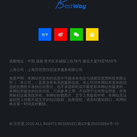
成都地址：中国 成都 青羊区东城根上街78号 建设大厦15层1510号
上海公司：上海百世慧信息技术服务有限公司
免责声明：本网站所发布的信息中可能未有包含与成都百世慧科技有限公
司（「本公司」）及其业务有关的最新信息。本公司对本网站所发布的信
息的完整性不承担任何责任，也不承诺即时或不断更新本网站所载资料。
本网站所提供的任何信息，只供参考之用，不拟用于任何商业用途，所有
商标归达索系统所有。本网站转载图片、文字之类版权申明，本网站无法
鉴别所上传图片或文字的知识版权，如果侵犯，请及时通知我们，本网站
将在第一时间及时删除。
© 百世慧 2020.ALL RIGHTS RESERVED.蜀ICP备20009264号-10