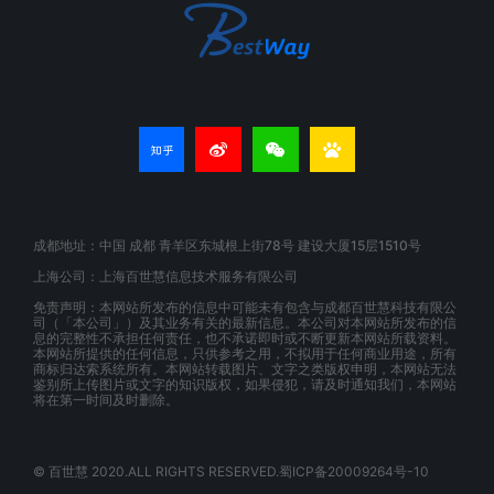
成都地址：中国 成都 青羊区东城根上街78号 建设大厦15层1510号
上海公司：上海百世慧信息技术服务有限公司
免责声明：本网站所发布的信息中可能未有包含与成都百世慧科技有限公
司（「本公司」）及其业务有关的最新信息。本公司对本网站所发布的信
息的完整性不承担任何责任，也不承诺即时或不断更新本网站所载资料。
本网站所提供的任何信息，只供参考之用，不拟用于任何商业用途，所有
商标归达索系统所有。本网站转载图片、文字之类版权申明，本网站无法
鉴别所上传图片或文字的知识版权，如果侵犯，请及时通知我们，本网站
将在第一时间及时删除。
© 百世慧 2020.ALL RIGHTS RESERVED.蜀ICP备20009264号-10