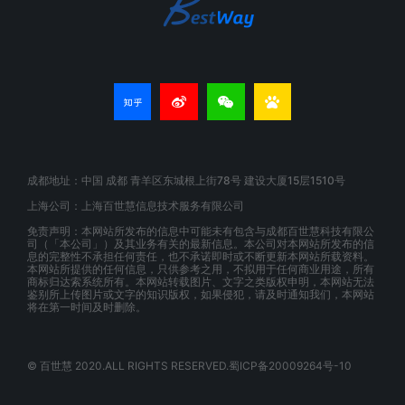
成都地址：中国 成都 青羊区东城根上街78号 建设大厦15层1510号
上海公司：上海百世慧信息技术服务有限公司
免责声明：本网站所发布的信息中可能未有包含与成都百世慧科技有限公
司（「本公司」）及其业务有关的最新信息。本公司对本网站所发布的信
息的完整性不承担任何责任，也不承诺即时或不断更新本网站所载资料。
本网站所提供的任何信息，只供参考之用，不拟用于任何商业用途，所有
商标归达索系统所有。本网站转载图片、文字之类版权申明，本网站无法
鉴别所上传图片或文字的知识版权，如果侵犯，请及时通知我们，本网站
将在第一时间及时删除。
© 百世慧 2020.ALL RIGHTS RESERVED.蜀ICP备20009264号-10