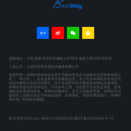
成都地址：中国 成都 青羊区东城根上街78号 建设大厦15层1510号
上海公司：上海百世慧信息技术服务有限公司
免责声明：本网站所发布的信息中可能未有包含与成都百世慧科技有限公
司（「本公司」）及其业务有关的最新信息。本公司对本网站所发布的信
息的完整性不承担任何责任，也不承诺即时或不断更新本网站所载资料。
本网站所提供的任何信息，只供参考之用，不拟用于任何商业用途，所有
商标归达索系统所有。本网站转载图片、文字之类版权申明，本网站无法
鉴别所上传图片或文字的知识版权，如果侵犯，请及时通知我们，本网站
将在第一时间及时删除。
© 百世慧 2020.ALL RIGHTS RESERVED.蜀ICP备20009264号-10