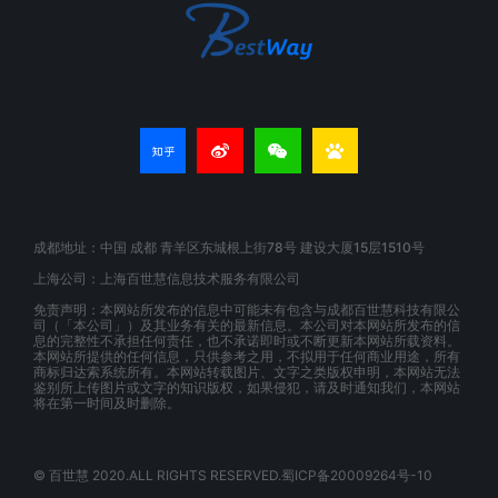
成都地址：中国 成都 青羊区东城根上街78号 建设大厦15层1510号
上海公司：上海百世慧信息技术服务有限公司
免责声明：本网站所发布的信息中可能未有包含与成都百世慧科技有限公
司（「本公司」）及其业务有关的最新信息。本公司对本网站所发布的信
息的完整性不承担任何责任，也不承诺即时或不断更新本网站所载资料。
本网站所提供的任何信息，只供参考之用，不拟用于任何商业用途，所有
商标归达索系统所有。本网站转载图片、文字之类版权申明，本网站无法
鉴别所上传图片或文字的知识版权，如果侵犯，请及时通知我们，本网站
将在第一时间及时删除。
© 百世慧 2020.ALL RIGHTS RESERVED.蜀ICP备20009264号-10