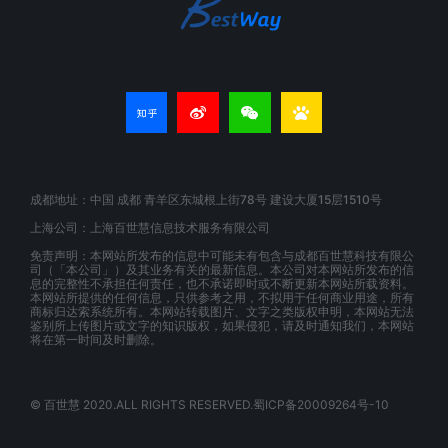
成都地址：中国 成都 青羊区东城根上街78号 建设大厦15层1510号
上海公司：上海百世慧信息技术服务有限公司
免责声明：本网站所发布的信息中可能未有包含与成都百世慧科技有限公
司（「本公司」）及其业务有关的最新信息。本公司对本网站所发布的信
息的完整性不承担任何责任，也不承诺即时或不断更新本网站所载资料。
本网站所提供的任何信息，只供参考之用，不拟用于任何商业用途，所有
商标归达索系统所有。本网站转载图片、文字之类版权申明，本网站无法
鉴别所上传图片或文字的知识版权，如果侵犯，请及时通知我们，本网站
将在第一时间及时删除。
© 百世慧 2020.ALL RIGHTS RESERVED.蜀ICP备20009264号-10