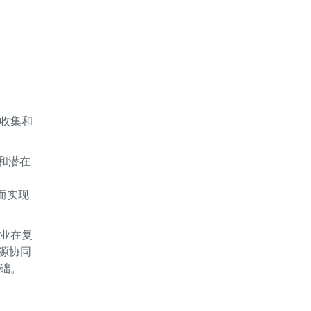
。
收集和
和潜在
而实现
业在复
源协同
础。