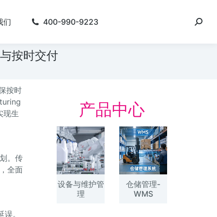
我们
400-990-9223
转与按时交付
保按时
ring
产品中心
实现生
划。传
，全面
设备与维护管
仓储管理-
理
WMS
延误。