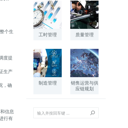
整个生
工时管理
质量管理
调度提
证生产
制造管理
销售运营与供
况，确
应链规划
据和信息
进行有