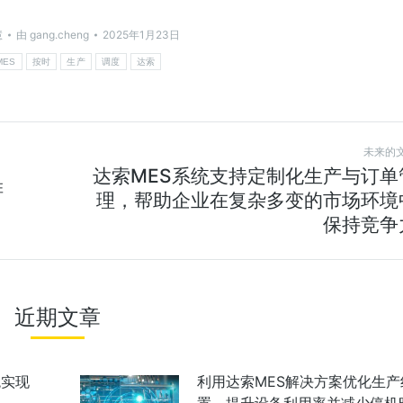
慧
由
gang.cheng
2025年1月23日
MES
按时
生产
调度
达索
未来的
达索MES系统支持定制化生产与订单
排
理，帮助企业在复杂多变的市场环境
保持竞争
近期文章
统实现
利用达索MES解决方案优化生产