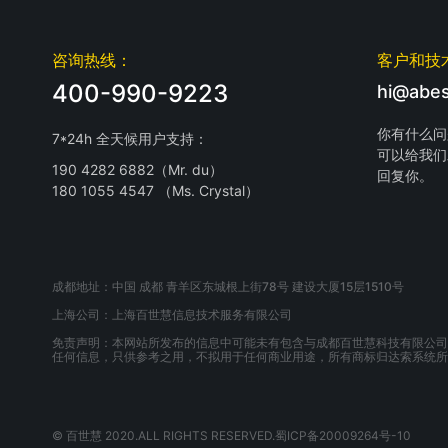
咨询热线：
客户和技
400-990-9223
hi@abes
你有什么问
7*24h 全天候用户支持：
可以给我们
190 4282 6882（Mr. du）
回复你。
180 1055 4547 （Ms. Crystal）
成都地址：中国 成都 青羊区东城根上街78号 建设大厦15层1510号
上海公司：上海百世慧信息技术服务有限公司
免责声明：本网站所发布的信息中可能未有包含与成都百世慧科技有限公司
任何信息，只供参考之用，不拟用于任何商业用途，所有商标归达索系统所
© 百世慧 2020.ALL RIGHTS RESERVED.蜀ICP备20009264号-10