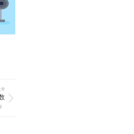
文章
数
」