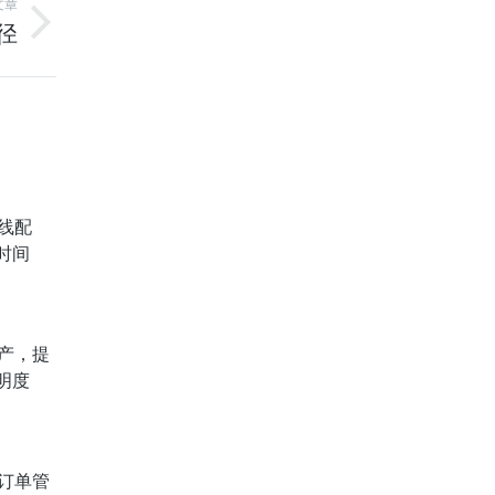
文章
径
线配
时间
产，提
明度
订单管