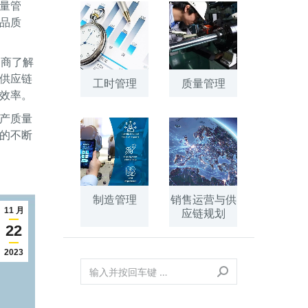
量管
品质
造商了解
供应链
工时管理
质量管理
效率。
产质量
的不断
制造管理
销售运营与供
11 月
应链规划
22
2023