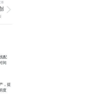
文章
创
」
线配
时间
产，提
明度