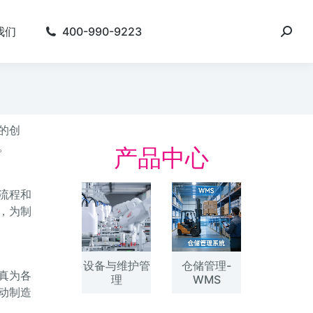
我们
400-990-9223
的创
。
产品中心
流程和
，为制
设备与维护管
仓储管理-
真为各
理
WMS
动制造