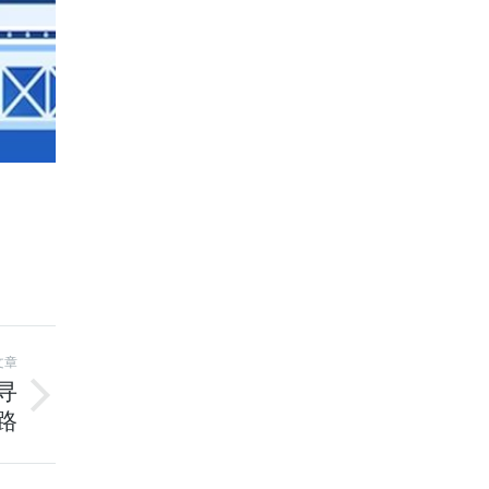
文章
寻
路