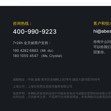
咨询热线：
客户和技
400-990-9223
hi@abes
你有什么问
7*24h 全天候用户支持：
可以给我们
190 4282 6882（Mr. du）
回复你。
180 1055 4547 （Ms. Crystal）
成都地址：中国 成都 青羊区东城根上街78号 建设大厦15层1510号
上海公司：上海百世慧信息技术服务有限公司
免责声明：本网站所发布的信息中可能未有包含与成都百世慧科技有限公司
任何信息，只供参考之用，不拟用于任何商业用途，所有商标归达索系统所