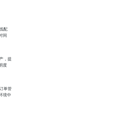
线配
时间
产，提
明度
订单管
环境中