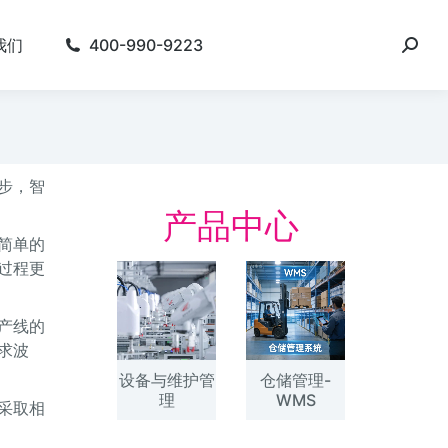
我们
400-990-9223
步，智
产品中心
简单的
过程更
产线的
求波
设备与维护管
仓储管理-
理
WMS
采取相