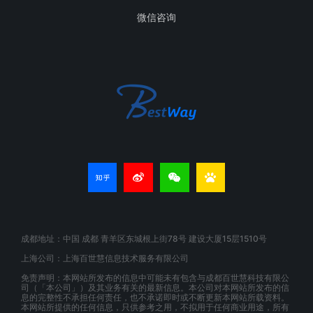
微信咨询
成都地址：中国 成都 青羊区东城根上街78号 建设大厦15层1510号
上海公司：上海百世慧信息技术服务有限公司
免责声明：本网站所发布的信息中可能未有包含与成都百世慧科技有限公
司（「本公司」）及其业务有关的最新信息。本公司对本网站所发布的信
息的完整性不承担任何责任，也不承诺即时或不断更新本网站所载资料。
本网站所提供的任何信息，只供参考之用，不拟用于任何商业用途，所有