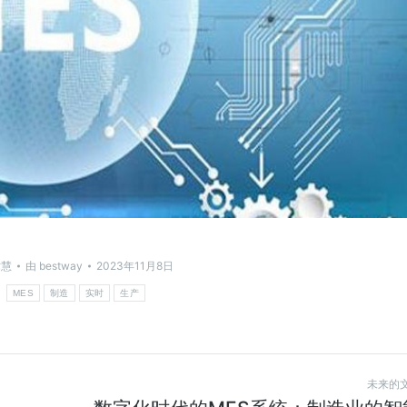
术慧
由
bestway
2023年11月8日
：
MES
制造
实时
生产
未来的