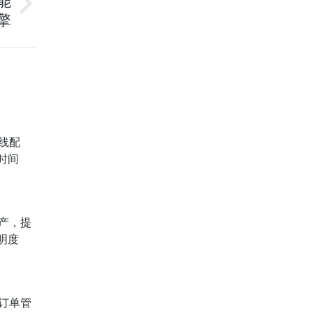
能
擎
线配
时间
产，提
明度
订单管