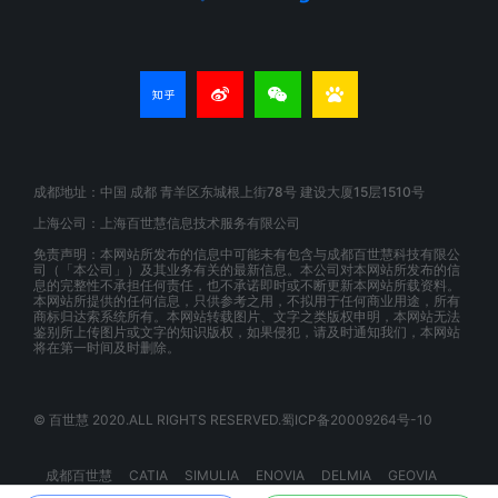
成都地址：中国 成都 青羊区东城根上街78号 建设大厦15层1510号
上海公司：上海百世慧信息技术服务有限公司
免责声明：本网站所发布的信息中可能未有包含与成都百世慧科技有限公
司（「本公司」）及其业务有关的最新信息。本公司对本网站所发布的信
息的完整性不承担任何责任，也不承诺即时或不断更新本网站所载资料。
本网站所提供的任何信息，只供参考之用，不拟用于任何商业用途，所有
商标归达索系统所有。本网站转载图片、文字之类版权申明，本网站无法
鉴别所上传图片或文字的知识版权，如果侵犯，请及时通知我们，本网站
将在第一时间及时删除。
© 百世慧 2020.ALL RIGHTS RESERVED.蜀ICP备20009264号-10
成都百世慧
CATIA
SIMULIA
ENOVIA
DELMIA
GEOVIA