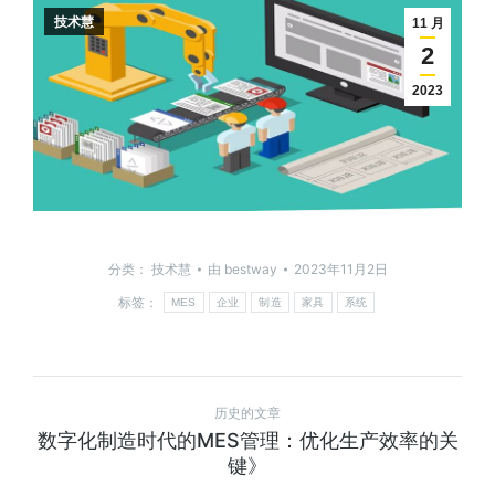
技术慧
11 月
2
2023
分类：
技术慧
由
bestway
2023年11月2日
标签：
MES
企业
制造
家具
系统
历史的文章
数字化制造时代的MES管理：优化生产效率的关
键》