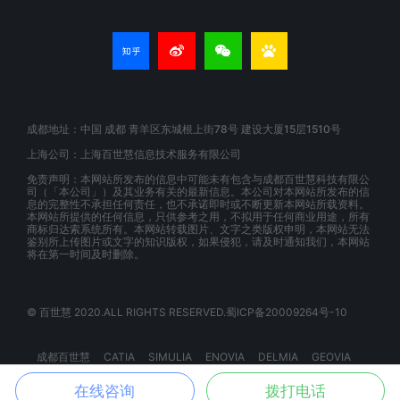
成都地址：中国 成都 青羊区东城根上街78号 建设大厦15层1510号
上海公司：上海百世慧信息技术服务有限公司
免责声明：本网站所发布的信息中可能未有包含与成都百世慧科技有限公
司（「本公司」）及其业务有关的最新信息。本公司对本网站所发布的信
息的完整性不承担任何责任，也不承诺即时或不断更新本网站所载资料。
本网站所提供的任何信息，只供参考之用，不拟用于任何商业用途，所有
商标归达索系统所有。本网站转载图片、文字之类版权申明，本网站无法
鉴别所上传图片或文字的知识版权，如果侵犯，请及时通知我们，本网站
将在第一时间及时删除。
© 百世慧 2020.ALL RIGHTS RESERVED.蜀ICP备20009264号-10
成都百世慧
CATIA
SIMULIA
ENOVIA
DELMIA
GEOVIA
BIOVIA
EXALEAD
3DSPACEX
3DEXPERIENCE
在线咨询
拨打电话