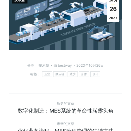
技术慧
10 月
26
2023
分类：
技术慧
由
bestway
2023年10月26日
标签：
企业
供应链
减少
合作
设计
历史的文章
数字化制造：MES系统的革命性崭露头角
未来的文章
优化业务流程：MES流程管理的独特方法