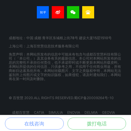
成都地址：中国 成都 青羊区东城根上街78号 建设大厦15层1510号
上海公司：上海百世慧信息技术服务有限公司
免责声明：本网站所发布的信息中可能未有包含与成都百世慧科技有限公
司（「本公司」）及其业务有关的最新信息。本公司对本网站所发布的信
息的完整性不承担任何责任，也不承诺即时或不断更新本网站所载资料。
本网站所提供的任何信息，只供参考之用，不拟用于任何商业用途，所有
商标归达索系统所有。本网站转载图片、文字之类版权申明，本网站无法
鉴别所上传图片或文字的知识版权，如果侵犯，请及时通知我们，本网站
将在第一时间及时删除。
© 百世慧 2020.ALL RIGHTS RESERVED.蜀ICP备20009264号-10
成都百世慧
CATIA
SIMULIA
ENOVIA
DELMIA
GEOVIA
BIOVIA
EXALEAD
3DSPACEX
3DEXPERIENCE
在线咨询
拨打电话