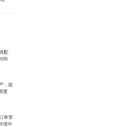
线配
时间
产，提
明度
订单管
环境中