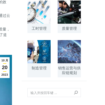
的效
通过云
工时管理
质量管理
质量，
了道
10 月
20
制造管理
销售运营与供
应链规划
2023