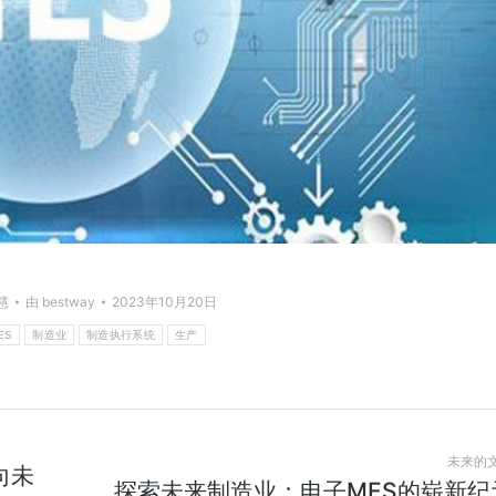
慧
由
bestway
2023年10月20日
ES
制造业
制造执行系统
生产
未来的
向未
探索未来制造业：电子MES的崭新纪