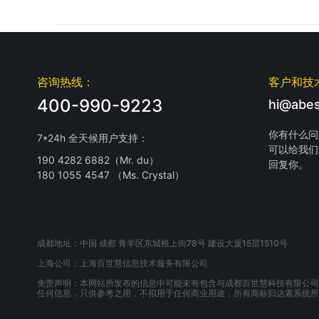
咨询热线：
客户和技
400-990-9223
hi@abes
你有什么问
7*24h 全天候用户支持：
可以给我们
190 4282 6882（Mr. du）
回复你。
180 1055 4547 （Ms. Crystal）
成都地址：中国 成都 青羊区东城根上街78号 建设大厦15层1510号
上海公司：上海百世慧信息技术服务有限公司
免责声明：本网站所发布的信息中可能未有包含与成都百世慧科技有限公司
任何信息，只供参考之用，不拟用于任何商业用途，所有商标归达索系统所