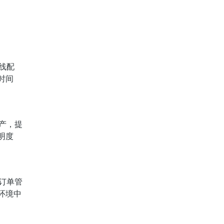
线配
时间
产，提
明度
订单管
环境中