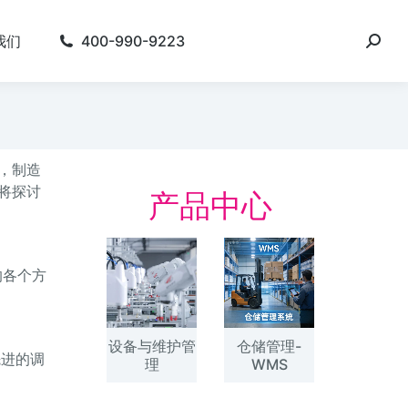
我们
400-990-9223
，制造
将探讨
产品中心
程的各个方
设备与维护管
仓储管理-
先进的调
理
WMS