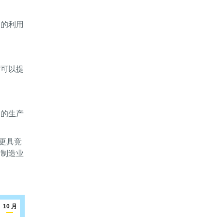
备的利用
术可以提
同的生产
更具竞
，制造业
10 月