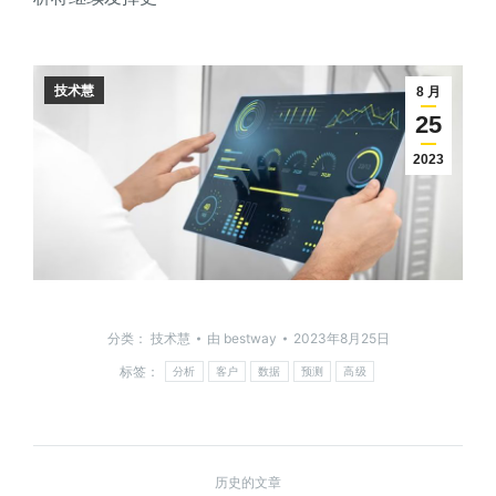
技术慧
8 月
25
2023
分类：
技术慧
由
bestway
2023年8月25日
标签：
分析
客户
数据
预测
高级
历史的文章