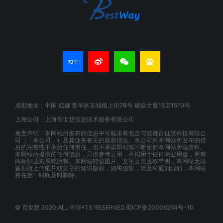
成都地址：中国 成都 青羊区东城根上街78号 建设大厦15层1510号
上海公司：上海百世慧信息技术服务有限公司
免责声明：本网站所发布的信息中可能未有包含与成都百世慧科技有限公
司（「本公司」）及其业务有关的最新信息。本公司对本网站所发布的信
息的完整性不承担任何责任，也不承诺即时或不断更新本网站所载资料。
本网站所提供的任何信息，只供参考之用，不拟用于任何商业用途，所有
商标归达索系统所有。本网站转载图片、文字之类版权申明，本网站无法
鉴别所上传图片或文字的知识版权，如果侵犯，请及时通知我们，本网站
将在第一时间及时删除。
© 百世慧 2020.ALL RIGHTS RESERVED.蜀ICP备20009264号-10