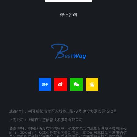
微信咨询
成都地址：中国 成都 青羊区东城根上街78号 建设大厦15层1510号
上海公司：上海百世慧信息技术服务有限公司
免责声明：本网站所发布的信息中可能未有包含与成都百世慧科技有限公
司（「本公司」）及其业务有关的最新信息。本公司对本网站所发布的信
息的完整性不承担任何责任，也不承诺即时或不断更新本网站所载资料。