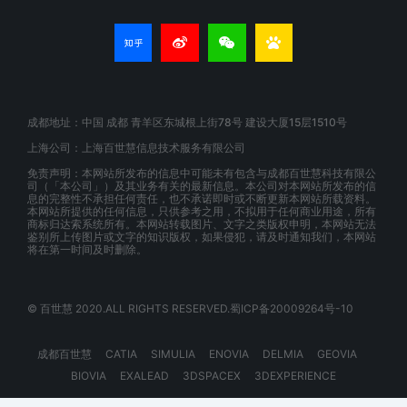
成都地址：中国 成都 青羊区东城根上街78号 建设大厦15层1510号
上海公司：上海百世慧信息技术服务有限公司
免责声明：本网站所发布的信息中可能未有包含与成都百世慧科技有限公
司（「本公司」）及其业务有关的最新信息。本公司对本网站所发布的信
息的完整性不承担任何责任，也不承诺即时或不断更新本网站所载资料。
本网站所提供的任何信息，只供参考之用，不拟用于任何商业用途，所有
商标归达索系统所有。本网站转载图片、文字之类版权申明，本网站无法
鉴别所上传图片或文字的知识版权，如果侵犯，请及时通知我们，本网站
将在第一时间及时删除。
© 百世慧 2020.ALL RIGHTS RESERVED.蜀ICP备20009264号-10
成都百世慧
CATIA
SIMULIA
ENOVIA
DELMIA
GEOVIA
BIOVIA
EXALEAD
3DSPACEX
3DEXPERIENCE