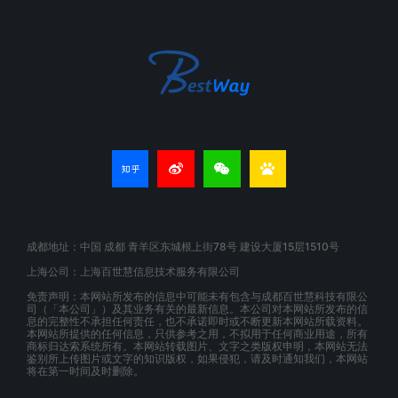
成都地址：中国 成都 青羊区东城根上街78号 建设大厦15层1510号
上海公司：上海百世慧信息技术服务有限公司
免责声明：本网站所发布的信息中可能未有包含与成都百世慧科技有限公
司（「本公司」）及其业务有关的最新信息。本公司对本网站所发布的信
息的完整性不承担任何责任，也不承诺即时或不断更新本网站所载资料。
本网站所提供的任何信息，只供参考之用，不拟用于任何商业用途，所有
商标归达索系统所有。本网站转载图片、文字之类版权申明，本网站无法
鉴别所上传图片或文字的知识版权，如果侵犯，请及时通知我们，本网站
将在第一时间及时删除。