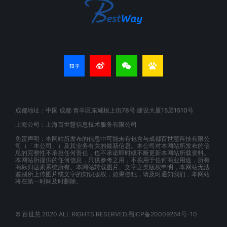
成都地址：中国 成都 青羊区东城根上街78号 建设大厦15层1510号
上海公司：上海百世慧信息技术服务有限公司
免责声明：本网站所发布的信息中可能未有包含与成都百世慧科技有限公
司（「本公司」）及其业务有关的最新信息。本公司对本网站所发布的信
息的完整性不承担任何责任，也不承诺即时或不断更新本网站所载资料。
本网站所提供的任何信息，只供参考之用，不拟用于任何商业用途，所有
商标归达索系统所有。本网站转载图片、文字之类版权申明，本网站无法
鉴别所上传图片或文字的知识版权，如果侵犯，请及时通知我们，本网站
将在第一时间及时删除。
© 百世慧 2020.ALL RIGHTS RESERVED.蜀ICP备20009264号-10