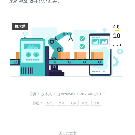
来的挑战做好充分准备。
技术慧
8 月
10
2023
分类：
技术慧
由
bestway
2023年8月10日
标签：
优化
图谱
工具
改进
流程
历史的文章