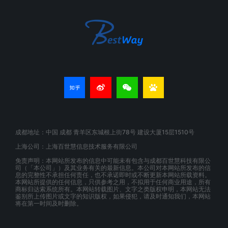
成都地址：中国 成都 青羊区东城根上街78号 建设大厦15层1510号
上海公司：上海百世慧信息技术服务有限公司
免责声明：本网站所发布的信息中可能未有包含与成都百世慧科技有限公
司（「本公司」）及其业务有关的最新信息。本公司对本网站所发布的信
息的完整性不承担任何责任，也不承诺即时或不断更新本网站所载资料。
本网站所提供的任何信息，只供参考之用，不拟用于任何商业用途，所有
商标归达索系统所有。本网站转载图片、文字之类版权申明，本网站无法
鉴别所上传图片或文字的知识版权，如果侵犯，请及时通知我们，本网站
将在第一时间及时删除。