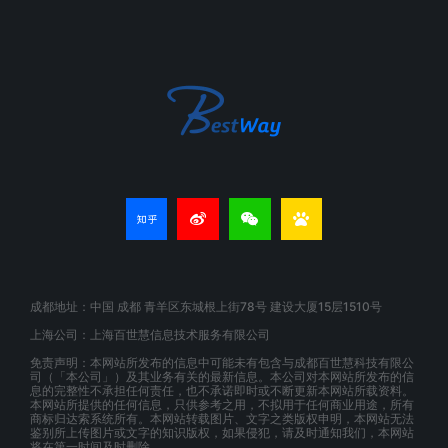
成都地址：中国 成都 青羊区东城根上街78号 建设大厦15层1510号
上海公司：上海百世慧信息技术服务有限公司
免责声明：本网站所发布的信息中可能未有包含与成都百世慧科技有限公
司（「本公司」）及其业务有关的最新信息。本公司对本网站所发布的信
息的完整性不承担任何责任，也不承诺即时或不断更新本网站所载资料。
本网站所提供的任何信息，只供参考之用，不拟用于任何商业用途，所有
商标归达索系统所有。本网站转载图片、文字之类版权申明，本网站无法
鉴别所上传图片或文字的知识版权，如果侵犯，请及时通知我们，本网站
将在第一时间及时删除。