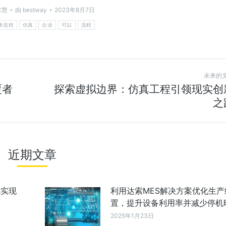
术慧
由
bestway
2023年8月7日
务流程
仿真
企业
可以
流程
未来的
覆者
探索虚拟边界：仿真工程引领现实创
之
近期文章
统实现
利用达索MES解决方案优化生产
置，提升设备利用率并减少停机
2025年1月23日