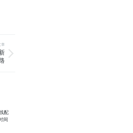
文章
新
路
线配
时间