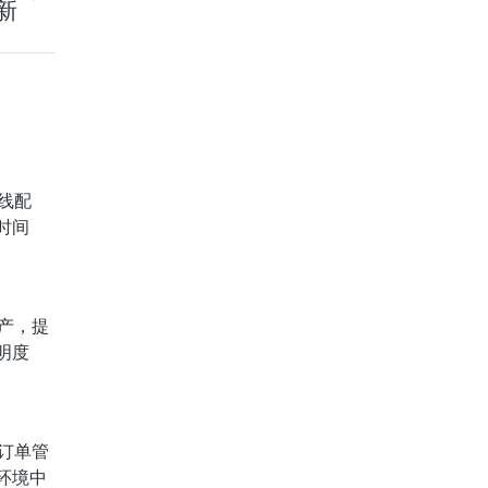
新
线配
时间
产，提
明度
订单管
环境中