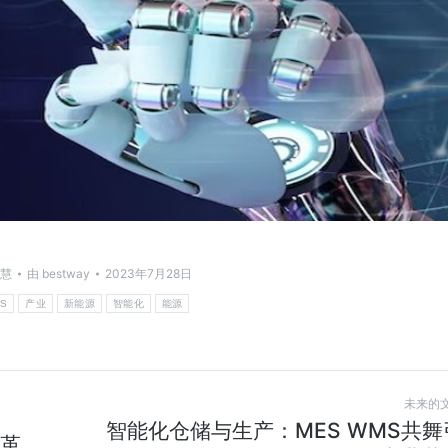
慧
由
bestway
2023年7月28日
S
产业
新能源
智能化
能源
未来的
智能化仓储与生产：MES WMS共舞
革