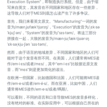
Execution System”，即制造执行系统。但是，由于缩
写来自英文，其发音在不同国家和地区存在一些差异，
这导致人们对于MES到底怎么读产生了许多争议。
首先，我们来看英文原文。”Manufacturing”一词的发
音为/mænˌjʊfækˈtjʊrɪŋ/，”Execution”的发音为/ˌɛk·sə
ˈkjuʃ·ən/，”System”的发音为/ˈsɪs·təm/。将这三部分
拼接在一起，大致的发音为/mæn·jʊˌfæk·tjʊər·ɪŋ
ˈɛk·səˌkju·ʃən ˈsɪs·təm/。
然而，由于语言的地域差异，不同国家和地区的人们可
能对于这个发音有所不同。在美国，人们通常将MES读
作/em·i·ɛs/或者/mɛs/，其中“em·i·ɛs”比较接近原文发
音，而“mɛs”则是更加简化的读法。
在欧洲一些国家，比如德国和法国，人们可能将MES读
作/em·e·s/或者/em·é·s/。而在亚洲，比如中国，人们
通常将MES读作/em·e·s/或者/嗎斯/。
可以看到，不同的语言和口音导致MES的发音多样化，
没有绝对的标准。在实际应用中，可以根据自己所在的